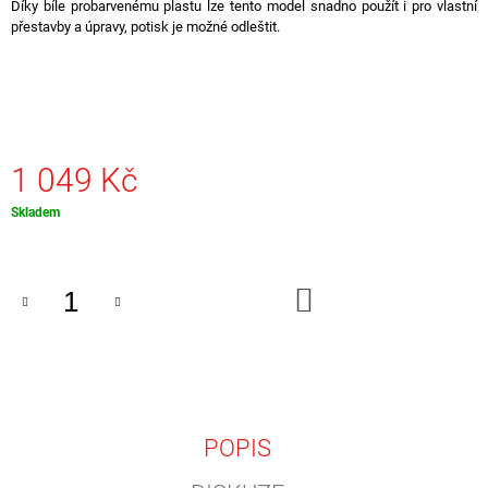
Díky bíle probarvenému plastu lze tento model snadno použít i pro vlastní
J
přestavby a úpravy, potisk je možné odleštit.
E
M
E
KSM
MODELLE
IRISBUS
1 049 Kč
CROSSWAY
LE
Měrná
Skladem
POSTBUS
cena:
AT
1
049
DO
Kč
KOŠÍKU
POPIS