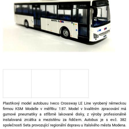
A
J
Í
T
?
HLEDAT
D
O
P
Plastikový model autobusu Iveco Crossway LE Line vyrobený německou
O
firmou KSM Modelle v měřítku 1:87. Model v kvalitním zpracování má
R
gumové pneumatiky a stříbrně lakované disky, z výroby profesionálně
U
instalovaná zrcátka a mezistěnu za řidičem. Autobus je s ev.č. 382
Č
společnosti Seta provozující regionální dopravu u Italského města Modena.
U