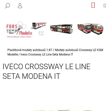
K
Přejít
NÁKUP
M
HLEDAT
na
KOŠÍK
PŘIHLÁŠENÍ
O
ZPĚT
ZPĚT
obsah
Š
Í
C
K
O
P
O
Domů
Plastikové modely autobusů 1:87
/
Modely autobusů Crossway LE KSM
T
Modelle
/
Iveco Crossway LE Line Seta Modena IT
Ř
IVECO CROSSWAY LE LINE
E
B
SETA MODENA IT
U
J
E
T
E
N