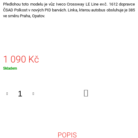
Předlohou toto modelu je vůz Iveco Crossway LE Line ev.č. 1612 dopravce
J
ČSAD Polkost v nových PID barvách. Linka, kterou autobus obsluhuje je 385
E
ve směru Praha, Opatov.
M
E
MODIMIO
IKARUS
415.33
1
1 090 Kč
149
Kč
Měrná
Skladem
cena:
DO
KOŠÍKU
POPIS