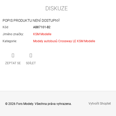
DISKUZE
POPIS PRODUKTU NENÍ DOSTUPNÝ
Kód
AB87101-B2
Jméno značky
:
KSM Modelle
Kategorie
:
Modely autobusů Crossway LE KSM Modelle
ZEPTAT SE
SDÍLET
Z
Vytvořil Shoptet
© 2026 Fors Modely. Všechna práva vyhrazena.
Á