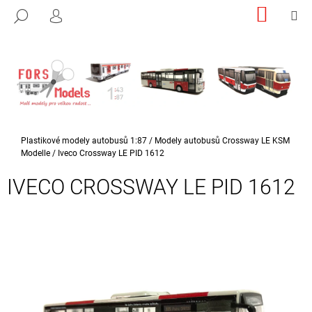
K
Přejít
NÁKUP
M
HLEDAT
na
KOŠÍK
PŘIHLÁŠENÍ
O
ZPĚT
ZPĚT
obsah
Š
Í
C
K
O
P
O
Domů
Plastikové modely autobusů 1:87
/
Modely autobusů Crossway LE KSM
T
Modelle
/
Iveco Crossway LE PID 1612
Ř
IVECO CROSSWAY LE PID 1612
E
B
U
J
E
T
E
N