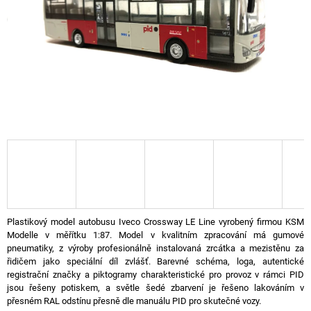
A
J
Í
T
?
HLEDAT
D
Plastikový model autobusu Iveco Crossway LE Line vyrobený firmou KSM
O
Modelle v měřítku 1:87. Model v kvalitním zpracování má gumové
P
pneumatiky, z výroby profesionálně instalovaná zrcátka a mezistěnu za
O
řidičem jako speciální díl zvlášť. Barevné schéma, loga, autentické
R
registrační značky a piktogramy charakteristické pro provoz v rámci PID
U
jsou řešeny potiskem, a světle šedé zbarvení je řešeno lakováním v
Č
přesném RAL odstínu přesně dle manuálu PID pro skutečné vozy.
U