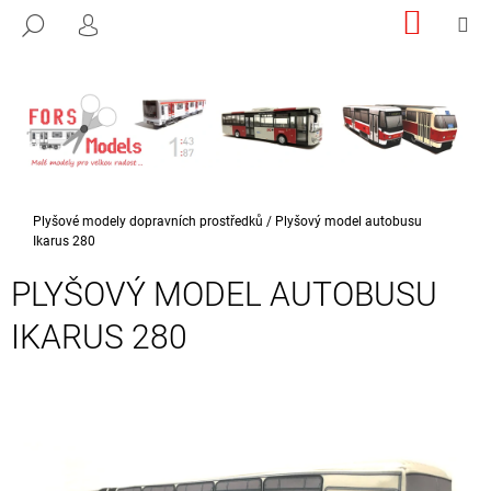
K
Přejít
NÁKUP
M
HLEDAT
na
KOŠÍK
PŘIHLÁŠENÍ
O
ZPĚT
ZPĚT
obsah
Š
Í
C
K
O
P
O
Domů
Plyšové modely dopravních prostředků
/
Plyšový model autobusu
T
Ikarus 280
Ř
PLYŠOVÝ MODEL AUTOBUSU
E
B
IKARUS 280
U
J
E
T
E
N