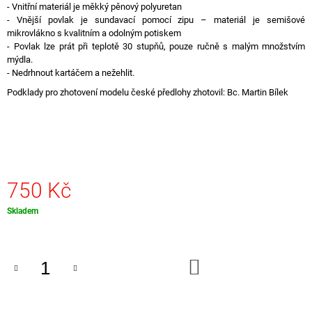
- Vnitřní materiál je měkký pěnový polyuretan
J
- Vnější povlak je sundavací pomocí zipu – materiál je semišové
E
mikrovlákno s kvalitním a odolným potiskem
M
- Povlak lze prát při teplotě 30 stupňů, pouze ručně s malým množstvím
E
mýdla.
- Nedrhnout kartáčem a nežehlit.
KSM
Podklady pro zhotovení modelu české předlohy zhotovil: Bc. Martin Bílek
MODELLE
IRISBUS
CROSSWAY
LE
POSTBUS
AT
1
049
750 Kč
Kč
Měrná
Skladem
cena:
DO
KOŠÍKU