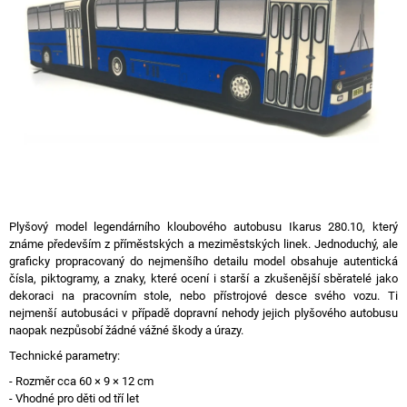
A
J
Í
T
?
HLEDAT
Plyšový model legendárního kloubového autobusu Ikarus 280.10, který
známe především z příměstských a meziměstských linek. Jednoduchý, ale
graficky propracovaný do nejmenšího detailu model obsahuje autentická
čísla, piktogramy, a znaky, které ocení i starší a zkušenější sběratelé jako
D
dekoraci na pracovním stole, nebo přístrojové desce svého vozu. Ti
O
nejmenší autobusáci v případě dopravní nehody jejich plyšového autobusu
P
naopak nezpůsobí žádné vážné škody a úrazy.
O
R
Technické parametry:
U
- Rozměr cca 60 × 9 × 12 cm
Č
- Vhodné pro děti od tří let
U